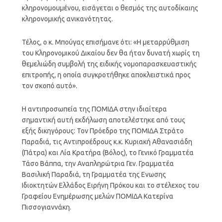
κληρονομουμένου, εισάγεται ο θεσμός της αυτοδίκαιης
κληρονομικής ανικανότητας.
Τέλος, ο κ. Μπούγας επισήμανε ότι: «Η μεταρρύθμιση
του Κληρονομικού Δικαίου δεν θα ήταν δυνατή χωρίς τη
θεμελιώδη συμβολή της ειδικής νομοπαρασκευαστικής
επιτροπής, η οποία συγκροτήθηκε αποκλειστικά προς
τον σκοπό αυτό».
Η αντιπροσωπεία της ΠΟΜΙΔΑ στην ιδιαίτερα
σημαντική αυτή εκδήλωση αποτελέστηκε από τους
εξής δικηγόρους: Τον Πρόεδρο της ΠΟΜΙΔΑ Στράτο
Παραδιά, τις Αντιπροέδρους κ.κ. Κυριακή Αθανασιάδη
(Πάτρα) και Λία Κρατήρα (Βόλος), το Γενικό Γραμματέα
Τάσο Βάππα, την Αναπληρώτρια Γεν. Γραμματέα
Βασιλική Παραδιά, τη Γραμματέα της Ενωσης
Ιδιοκτητών Ελλάδος Ειρήνη Πρόκου και το στέλεχος του
Γραφείου Ενημέρωσης μελών ΠΟΜΙΔΑ Κατερίνα
Πισσογιαννάκη.