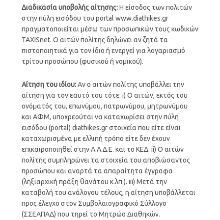
Διαδικασία υποβολής αίτησης:
Η είσοδος των πολιτών
στην πύλη εισόδου του portal www.diathikes.gr
πραγματοποιείται μέσω των προσωπικών τους κωδικών
TAXISnet. Ο αιτών πολίτης δηλώνει αν ζητά τα
πιστοποιητικά για τον ίδιο ή ενεργεί για λογαριασμό
τρίτου προσώπου (φυσικού ή νομικού).
Αίτηση του ιδίου:
Αν ο αιτών πολίτης υποβάλλει την
αίτηση για τον εαυτό του τότε: i) Ο αιτών, εκτός του
ονόματός του, επωνύμου, πατρωνύμου, μητρωνύμου
και ΑΦΜ, υποχρεούται να καταχωρίσει στην πύλη
εισόδου (portal) diathikes.gr στοιχεία που είτε είναι
καταχωρισμένα με ελλιπή τρόπο είτε δεν έχουν
επικαιροποιηθεί στην Α.Α.Δ.Ε. και το ΚΕΔ. ii) Ο αιτών
πολίτης συμπληρώνει τα στοιχεία του αποβιώσαντος
προσώπου και αναρτά τα απαραίτητα έγγραφα
(ληξιαρχική πράξη θανάτου κ.λπ.). iii) Μετά την
καταβολή του ανάλογου τέλους, η αίτηση υποβάλλεται
προς έλεγχο στον Συμβολαιογραφικό Σύλλογο
(ΣΣΕΑΠΑΔ) που τηρεί το Μητρώο Διαθηκών.