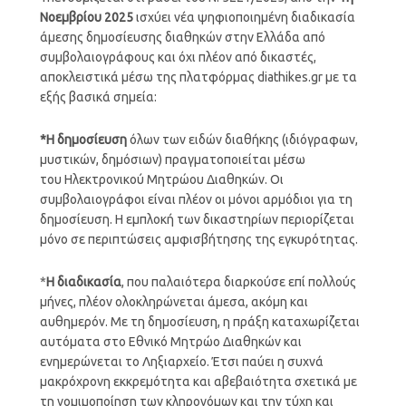
Νοεμβρίου 2025
ισχύει νέα ψηφιοποιημένη διαδικασία
άμεσης δημοσίευσης διαθηκών στην Ελλάδα από
συμβολαιογράφους και όχι πλέον από δικαστές,
αποκλειστικά μέσω της πλατφόρμας diathikes.gr με τα
εξής βασικά σημεία:
*Η δημοσίευση
όλων των ειδών διαθήκης (ιδιόγραφων,
μυστικών, δημόσιων) πραγματοποιείται μέσω
του Ηλεκτρονικού Μητρώου Διαθηκών. Οι
συμβολαιογράφοι είναι πλέον οι μόνοι αρμόδιοι για τη
δημοσίευση. Η εμπλοκή των δικαστηρίων περιορίζεται
μόνο σε περιπτώσεις αμφισβήτησης της εγκυρότητας.
*
Η διαδικασία
, που παλαιότερα διαρκούσε επί πολλούς
μήνες, πλέον ολοκληρώνεται άμεσα, ακόμη και
αυθημερόν. Με τη δημοσίευση, η πράξη καταχωρίζεται
αυτόματα στο Εθνικό Μητρώο Διαθηκών και
ενημερώνεται το Ληξιαρχείο. Έτσι παύει η συχνά
μακρόχρονη εκκρεμότητα και αβεβαιότητα σχετικά με
τη νομιμοποίηση των κληρονόμων και την τύχη και