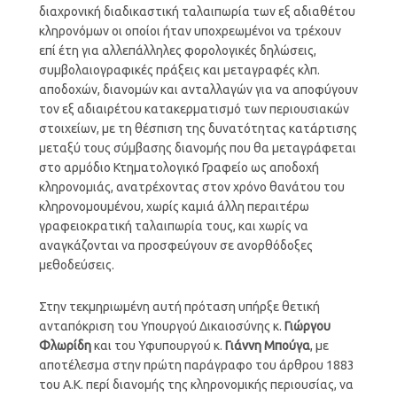
διαχρονική διαδικαστική ταλαιπωρία των εξ αδιαθέτου
κληρονόμων οι οποίοι ήταν υποχρεωμένοι να τρέχουν
επί έτη για αλλεπάλληλες φορολογικές δηλώσεις,
συμβολαιογραφικές πράξεις και μεταγραφές κλπ.
αποδοχών, διανομών και ανταλλαγών για να αποφύγουν
τον εξ αδιαιρέτου κατακερματισμό των περιουσιακών
στοιχείων, με τη θέσπιση της δυνατότητας κατάρτισης
μεταξύ τους σύμβασης διανομής που θα μεταγράφεται
στο αρμόδιο Κτηματολογικό Γραφείο ως αποδοχή
κληρονομιάς, ανατρέχοντας στον χρόνο θανάτου του
κληρονομουμένου, χωρίς καμιά άλλη περαιτέρω
γραφειοκρατική ταλαιπωρία τους, και χωρίς να
αναγκάζονται να προσφεύγουν σε ανορθόδοξες
μεθοδεύσεις.
Στην τεκμηριωμένη αυτή πρόταση υπήρξε θετική
ανταπόκριση του Υπουργού Δικαιοσύνης κ.
Γιώργου
Φλωρίδη
και του Υφυπουργού κ.
Γιάννη Μπούγα
, με
αποτέλεσμα στην πρώτη παράγραφο του άρθρου 1883
του Α.Κ. περί διανομής της κληρονομικής περιουσίας, να