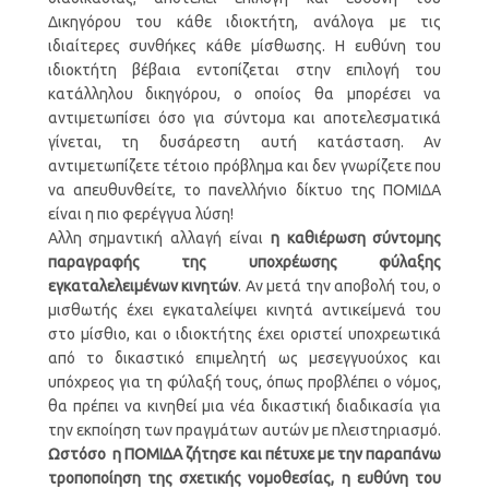
Δικηγόρου του κάθε ιδιοκτήτη, ανάλογα με τις
ιδιαίτερες συνθήκες κάθε μίσθωσης. Η ευθύνη του
ιδιοκτήτη βέβαια εντοπίζεται στην επιλογή του
κατάλληλου δικηγόρου, ο οποίος θα μπορέσει να
αντιμετωπίσει όσο για σύντομα και αποτελεσματικά
γίνεται, τη δυσάρεστη αυτή κατάσταση. Αν
αντιμετωπίζετε τέτοιο πρόβλημα και δεν γνωρίζετε που
να απευθυνθείτε, το πανελλήνιο δίκτυο της ΠΟΜΙΔΑ
είναι η πιο φερέγγυα λύση!
Αλλη σημαντική αλλαγή είναι
η καθιέρωση σύντομης
παραγραφής της υποχρέωσης φύλαξης
εγκαταλελειμένων κινητών
. Αν μετά την αποβολή του, ο
μισθωτής έχει εγκαταλείψει κινητά αντικείμενά του
στο μίσθιο, και ο ιδιοκτήτης έχει οριστεί υποχρεωτικά
από το δικαστικό επιμελητή ως μεσεγγυούχος και
υπόχρεος για τη φύλαξή τους, όπως προβλέπει ο νόμος,
θα πρέπει να κινηθεί μια νέα δικαστική διαδικασία για
την εκποίηση των πραγμάτων αυτών με πλειστηριασμό.
Ωστόσο η ΠΟΜΙΔΑ ζήτησε και πέτυχε με την παραπάνω
τροποποίηση της σχετικής νομοθεσίας, η ευθύνη του