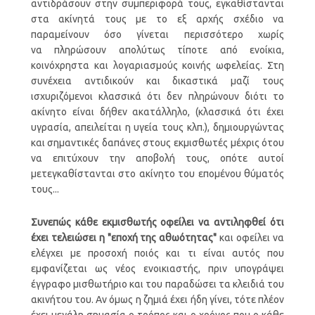
αντιδράσουν στην συμπεριφορά τους, εγκαθίστανται
στα ακίνητά τους με το εξ αρχής σχέδιο να
παραμείνουν όσο γίνεται περισσότερο χωρίς
να πληρώσουν απολύτως τίποτε από ενοίκια,
κοινόχρηστα και λογαριασμούς κοινής ωφελείας. Στη
συνέχεια αντιδικούν και δικαστικά μαζί τους
ισχυριζόμενοι κλασσικά ότι δεν πληρώνουν διότι το
ακίνητο είναι δήθεν ακατάλληλο, (κλασσικά ότι έχει
υγρασία, απειλείται η υγεία τους κλπ.), δημιουργώντας
και σημαντικές δαπάνες στους εκμισθωτές μέχρις ότου
να επιτύχουν την αποβολή τους, οπότε αυτοί
μετεγκαθίστανται στο ακίνητο του επομένου θύματός
τους...
Συνεπώς κάθε εκμισθωτής οφείλει να αντιληφθεί ότι
έχει τελειώσει η "εποχή της αθωότητας"
και οφείλει να
ελέγχει με προσοχή ποιός και τι είναι αυτός που
εμφανίζεται ως νέος ενοικιαστής, πριν υπογράψει
έγγραφο μισθωτήριο και του παραδώσει τα κλειδιά του
ακινήτου του. Αν όμως η ζημιά έχει ήδη γίνει, τότε πλέον
έχει μεγάλη σημασία ο τρόπος και ο χρόνος που ο κάθε