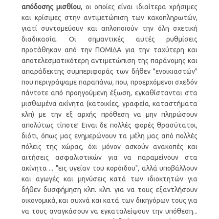
απόδοσης μισθίου,
οι οποίες είναι ιδιαίτερα χρήσιμες
και κρίσιμες στην αντιμετώπιση των κακοπληρωτών,
γιατί συντομεύουν και απλοποιούν την όλη σχετική
διαδικασία. Οι σημαντικές αυτές ρυθμίσεις
προτάθηκαν από την ΠΟΜΙΔΑ για την ταχύτερη και
αποτελεσματικότερη αντιμετώπιση της παράνομης και
απαράδεκτης συμπεριφοράς των δήθεν "ενοικιαστών"
που περιγράψαμε παραπάνω, που, προερχόμενοι σχεδόν
πάντοτε από προηγούμενη έξωση, εγκαθίστανται στα
μισθωμένα ακίνητα (κατοικίες, γραφεία, καταστήματα
κλπ) με την εξ αρχής πρόθεση να μην πληρώσουν
απολύτως τίποτε! Ειναι δε πολλές φορές θρασύτατοι,
διότι, όπως μας ενημερώνουν τα μέλη μας από πολλές
πόλεις της χώρας, όχι μόνον ασκούν ανακοπές και
αιτήσεις ασφαλιστικών για να παραμείνουν στα
ακίνητα ... "εις υγείαν του κορόιδου", αλλά υποβάλλουν
και αγωγές και μηνύσεις κατά των ιδιοκτητών για
δήθεν δυσφήμηση κλπ. κλπ. για να τους εξαντλήσουν
οικονομικά, και συχνά και κατά των δικηγόρων τους για
να τους αναγκάσουν να εγκαταλείψουν την υπόθεση...