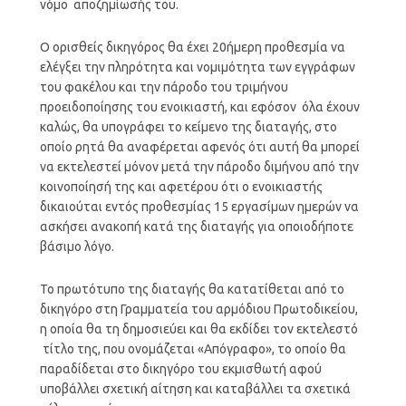
νόμο αποζημίωσής του.
Ο ορισθείς δικηγόρος θα έχει 20ήμερη προθεσμία να
ελέγξει την πληρότητα και νομιμότητα των εγγράφων
του φακέλου και την πάροδο του τριμήνου
προειδοποίησης του ενοικιαστή, και εφόσον όλα έχουν
καλώς, θα υπογράφει το κείμενο της διαταγής, στο
οποίο ρητά θα αναφέρεται αφενός ότι αυτή θα μπορεί
να εκτελεστεί μόνον μετά την πάροδο διμήνου από την
κοινοποίησή της και αφετέρου ότι ο ενοικιαστής
δικαιούται εντός προθεσμίας 15 εργασίμων ημερών να
ασκήσει ανακοπή κατά της διαταγής για οποιοδήποτε
βάσιμο λόγο.
Το πρωτότυπο της διαταγής θα κατατίθεται από το
δικηγόρο στη Γραμματεία του αρμόδιου Πρωτοδικείου,
η οποία θα τη δημοσιεύει και θα εκδίδει τον εκτελεστό
τίτλο της, που ονομάζεται «Απόγραφο», το οποίο θα
παραδίδεται στο δικηγόρο του εκμισθωτή αφού
υποβάλλει σχετική αίτηση και καταβάλλει τα σχετικά