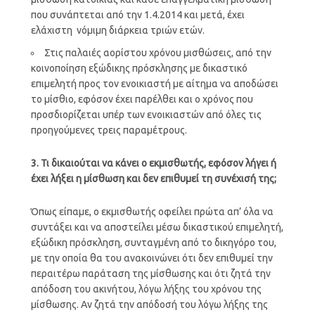
που συνάπτεται από την 1.4.2014 και μετά, έχει
ελάχιστη νόμιμη διάρκεια τριών ετών.
Στις παλαιές αορίστου χρόνου μισθώσεις, από την
κοινοποίηση εξώδικης πρόσκλησης με δικαστικό
επιμελητή προς τον ενοικιαστή με αίτημα να αποδώσει
το μίσθιο, εφόσον έχει παρέλθει και ο χρόνος που
προσδιορίζεται υπέρ των ενοικιαστών από όλες τις
προηγούμενες τρεις παραμέτρους.
3. Τι δικαιούται να κάνει ο εκμισθωτής, εφόσον λήγει ή
έχει λήξει η μίσθωση και δεν επιθυμεί τη συνέχισή της;
Όπως είπαμε, ο εκμισθωτής οφείλει πρώτα απ’ όλα να
συντάξει και να αποστείλει μέσω δικαστικού επιμελητή,
εξώδικη πρόσκληση, συνταγμένη από το δικηγόρο του,
με την οποία θα του ανακοινώνει ότι δεν επιθυμεί την
περαιτέρω παράταση της μίσθωσης και ότι ζητά την
απόδοση του ακινήτου, λόγω λήξης του χρόνου της
μίσθωσης. Αν ζητά την απόδοσή του λόγω λήξης της