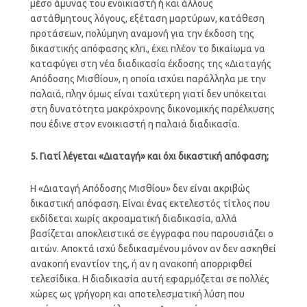
μέσο άμυνας του ενοικιαστή ή και άλλους
αστάθμητους λόγους, εξέταση μαρτύρων, κατάθεση
προτάσεων, πολύμηνη αναμονή για την έκδοση της
δικαστικής απόφασης κλπ., έχει πλέον το δικαίωμα να
καταφύγει στη νέα διαδικασία έκδοσης της «Διαταγής
Απόδοσης Μισθίου», η οποία ισχύει παράλληλα με την
παλαιά, πλην όμως είναι ταχύτερη γιατί δεν υπόκειται
στη δυνατότητα μακρόχρονης δικονομικής παρέλκυσης
που έδινε στον ενοικιαστή η παλαιά διαδικασία.
5. Γιατί λέγεται «Διαταγή» και όχι δικαστική απόφαση;
Η «Διαταγή Απόδοσης Μισθίου» δεν είναι ακριβώς
δικαστική απόφαση. Είναι ένας εκτελεστός τίτλος που
εκδίδεται χωρίς ακροαματική διαδικασία, αλλά
βασίζεται αποκλειστικά σε έγγραφα που παρουσιάζει ο
αιτών. Αποκτά ισχύ δεδικασμένου μόνον αν δεν ασκηθεί
ανακοπή εναντίον της, ή αν η ανακοπή απορριφθεί
τελεσίδικα. Η διαδικασία αυτή εφαρμόζεται σε πολλές
χώρες ως γρήγορη και αποτελεσματική λύση που