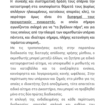
Η συνεχής και συστηματική δράση τους σπέρνει την
καταστροφή στα ανυποψίαστα θύματά τους (κυρίως
επιλέγουν ηλικιωμένους, κατοίκους επαρχίας κλπ.), το
χειρότερο όμως είναι ότι
δυσφημεί τους
πραγματικούς ενοικιαστές
, οι οποίοι σήμερα
αγωνίζονται σκληρά για να "τα βγάλουν πέρα", και για
τους οποίους από την πλευρά των εκμισθωτών υπάρχει
πάντοτε, και ιδιαίτερα σήμερα, πλήρης κατανόηση και
τεράστια υπομονή...
Με τις τροποποιήσεις αυτές στην παραπάνω
διαδικασία της διαταγής απόδοσης χρήσης μίσθιου, ο
εκμισθωτής μπορεί μεταξύ άλλων, να ζητήσει με ειδικό
καταψηφιστικό αίτημα, να υποχρεωθεί ο μισθωτής να
του καταβάλλει και τα ανεξόφλητα ενοίκια,
κοινόχρηστα και λογαριασμούς κοινής ωφέλειας. Στην
περίπτωση που υπάρχουν και ζημιές στο μίσθιο για τις
οποίες ο ιδιοκτήτης ζητά αποζημίωση, τότε απαιτείται
ειδικό αίτημα στο Δικαστήριο, που μπορεί να προβληθεί
μόνο στις δύο πρώτες διαδικασίες.
Η επιλογή της ενδεδειγμένης σε κάθε περίπτωση
διαδικασίας, αποτελεί επιλογή και ευθύνη του