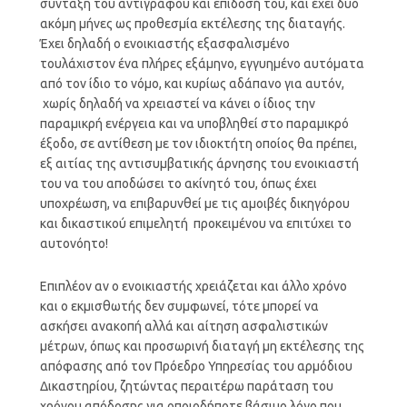
σύνταξη του αντιγράφου και επίδοσή του, και έχει δύο
ακόμη μήνες ως προθεσμία εκτέλεσης της διαταγής.
Έχει δηλαδή ο ενοικιαστής εξασφαλισμένο
τουλάχιστον ένα πλήρες εξάμηνο, εγγυημένο αυτόματα
από τον ίδιο το νόμο, και κυρίως αδάπανο για αυτόν,
χωρίς δηλαδή να χρειαστεί να κάνει ο ίδιος την
παραμικρή ενέργεια και να υποβληθεί στο παραμικρό
έξοδο, σε αντίθεση με τον ιδιοκτήτη οποίος θα πρέπει,
εξ αιτίας της αντισυμβατικής άρνησης του ενοικιαστή
του να του αποδώσει το ακίνητό του, όπως έχει
υποχρέωση, να επιβαρυνθεί με τις αμοιβές δικηγόρου
και δικαστικού επιμελητή προκειμένου να επιτύχει το
αυτονόητο!
Επιπλέον αν ο ενοικιαστής χρειάζεται και άλλο χρόνο
και ο εκμισθωτής δεν συμφωνεί, τότε μπορεί να
ασκήσει ανακοπή αλλά και αίτηση ασφαλιστικών
μέτρων, όπως και προσωρινή διαταγή μη εκτέλεσης της
απόφασης από τον Πρόεδρο Υπηρεσίας του αρμόδιου
Δικαστηρίου, ζητώντας περαιτέρω παράταση του
χρόνου απόδοσης για οποιοδήποτε βάσιμο λόγο που