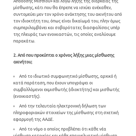
Απόδοσης Μισθίου» και λόγω λήξης της διάρκειας της
μίσθωσης, κάτι που θα έπρεπε να ισχύει ανέκαθεν,
συντομεύει μεν τον χρόνο ανάκτησης του ακινήτου από
τον ιδιοκτήτη του, όπως είναι δικαίωμά του, πλην όμως
συμπεριλαμβάνει και σοβαρότατες διασφαλίσεις υπέρ
της πλευράς των ενοικιαστών, τις οποίες αναλύουμε
παρακάτω.
2. Από που προκύπτει ο χρόνος λήξης μιας μίσθωσης
ακινήτου;
Από το ιδιωτικό συμφωνητικό μίσθωσης, αρχικό ή
κατά παράταση, που έχουν υπογράψει οι
συμβαλλόμενοι εκμισθωτής (ιδιοκτήτης) και μισθωτής
(ενοικιαστής).
Από την τελευταία ηλεκτρονική δήλωση των
πληροφοριακών στοιχείων της μίσθωσης στη σχετική
εφαρμογή της ΑΑΔΕ.
Από το νόμο ο οποίος προβλέπει ότι κάθε νέα
μίσθωση κατοικίας και κάθε επαγγελματική μίσθωση