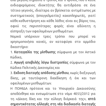
ενδιαφερόμενος ιδιοκτήτης θα αντιδράσει σε ένα
τέτοιο γεγονός, ιδιαίτερα αν βρίσκεται αντιμέτωπος με
συστηματικούς (επαγγελματίες) κακοπληρωτές, γιατί
κάθε καθυστέρηση και κάθε λάθος είναι εις βάρος του,
αφού τις περισσότερες φορές είναι αδύνατη η
είσπραξη των οφειλομένων μισθωμάτων.
Νομικά υπάρχουν τρεις τρόποι που μπορεί να
χρησιμοποιήσει κανείς, αν καταφύγει στο αρμόδιο
δικαστήριο:
1.
Καταγγελία της μίσθωσης
σύμφωνα με τον Αστικό
Κώδικα,
2.
Αγωγή αποβολής λόγω δυστροπίας
σύμφωνα με τον
Κώδικα Πολιτικής Δικονομίας και
3.
Εκδοση διαταγής απόδοσης μίσθιου
, χωρίς διεξαγωγή
δίκης, με ταυτόχρονη διεκδίκηση ή όχι και των
οφειλομένων μισθωμάτων.
Η ΠΟΜΙΔΑ πρότεινε και το Υπουργείο Δικαιοσύνης
αποδέχθηκε και ενσωμάτωσε στο νόμο 4055/2012 για
τη «Δίκαιη δίκη και την εύλογη διάρκειά της»,
επτά
σημαντικότατες αλλαγές στη νέα διαδικασία διαταγής