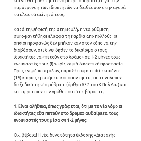
και να θεσμοθετήσει ένα μέτρο απαραίτητο για την
παρότρυνση των ιδιοκτητών να διαθέσουν στην αγορά
τα κλειστά ακίνητά τους.
Κατά τη ψήφισή της στη Βουλή, η νέα ρύθμιση
συκοφαντήθηκε ελαφρά τη καρδία από πολλούς, οι
οποίοι προφανώς δεν μπήκαν καν στον κόπο να την
διαβάσουν, ότι δίνει δήθεν το δικαίωμα στους
ιδιοκτήτες να «πετούν στο δρόμο» σε 1-2 μήνες τους
ενοικιαστές τους (!) χωρίς καμιά δικαστική προστασία.
Προς ενημέρωση όλων, παραθέτουμε εδώ δεκαπέντε
(15) καίριες ερωτήσεις και απαντήσεις, που αναλύουν
διεξοδικά τη νέα ρύθμιση (άρθρο 637 του Κ.Πολ.Δικ.) και
καταρρίπτουν τον «μύθο» αυτό σε βάρος της:
1. Είναι αλήθεια, όπως γράφεται, ότι με το νέο νόμο οι
ιδιοκτήτες «θα πετούν στο δρόμο» αυθαίρετα τους
ενοικιαστές τους μέσα σε 1-2 μήνες;
Όχι βέβαια! Η νέα δυνατότητα έκδοσης «Διαταγής