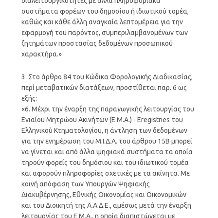
διαλειτουργικότητες με άλλα πληροφοριακά
συστήματα φορέων του δημοσίου ή ιδιωτικού τομέα,
καθώς και κάθε άλλη αναγκαία λεπτομέρεια για την
εφαρμογή του παρόντος, συμπεριλαμβανομένων των
ζητημάτων προστασίας δεδομένων προσωπικού
χαρακτήρα.»
3. Στο άρθρο 84 του Κώδικα Φορολογικής Διαδικασίας,
περί μεταβατικών διατάξεων, προστίθεται παρ. 6 ως
εξής:
«6. Μέχρι την έναρξη της παραγωγικής λειτουργίας του
Ενιαίου Μητρώου Ακινήτων (Ε.Μ.Α.) - Εregistries του
Ελληνικού Κτηματολογίου, η άντληση των δεδομένων
για την ενημέρωση του Μ.Ι.Δ.Α. του άρθρου 15Β μπορεί
να γίνεται και από άλλα ψηφιακά συστήματα τα οποία
τηρούν φορείς του δημόσιου και του ιδιωτικού τομέα
και αφορούν πληροφορίες σχετικές με τα ακίνητα. Με
κοινή απόφαση των Υπουργών Ψηφιακής
Διακυβέρνησης, Εθνικής Οικονομίας και Οικονομικών
και του Διοικητή της Α.Α.Δ.Ε., αμέσως μετά την έναρξη
λειτουργίας του Ε.Μ.Α., η οποία διαπιστώνεται με