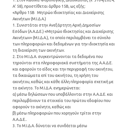
Α' 58), προστίθεται άρθρο 15Β, ως εξής:
«Άρθρο 15Β Μητρώο Ιδιοκτησίας και Διαχείρισης
Ακινήτων (Μ.Ι.Δ.Α.)
1. Συνιστάται στην Ανεξάρτητη Αρχή Δημοσίων
Εσόδων (Α.Α.Δ.Ε.) «Μητρώο Ιδιοκτησίας και Διαχείρισης
Ακινήτων» (Μ.Ι.Δ.Α.), το οποίο περιλαμβάνει το σύνολο
των πληροφοριών και δεδομένων για την ιδιοκτησία και
τη διαχείριση των ακινήτων.
2. Στο Μ.Ι.Δ.Α. συγκεντρώνονται τα δεδομένα που
τηρούνται στα πληροφοριακά συστήματα της Α.Α.Δ.Ε.
και αφορούν το είδος και την περιγραφή του ακινήτου,
τα δικαιώματα επί του ακινήτου, τη χρήση του
ακινήτου, καθώς και κάθε άλλη πληροφορία σχετική με
το ακίνητο. Το Μ.Ι.Δ.Α. ενημερώνεται:
α) μέσω δηλώσεων που υποβάλλονται στην Α.Α.Δ.Ε. και
περιλαμβάνουν τα στοιχεία του πρώτου εδαφίου που
αφορούν το ακίνητο, καθώς και
β) μέσω πληροφοριών που χορηγούν τρίτοι στην
Α.Α.Δ.Ε..
3. Το Μ.Ι.Δ.Α. δύναται να συνδέεται μέσω