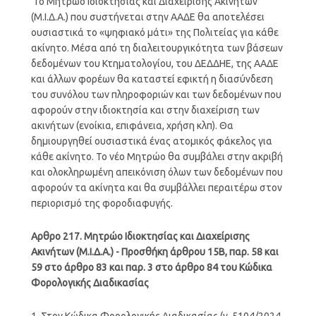
Το Μητρώο Ιδιοκτησίας και Διαχείρισης Ακινήτων
(Μ.Ι.Δ.Α.) που συστήνεται στην ΑΑΔΕ θα αποτελέσει
ουσιαστικά το «ψηφιακό μάτι» της Πολιτείας για κάθε
ακίνητο. Μέσα από τη διαλειτουργικότητα των βάσεων
δεδομένων του Κτηματολογίου, του ΔΕΔΔΗΕ, της ΑΑΔΕ
και άλλων φορέων θα καταστεί εφικτή η διασύνδεση
του συνόλου των πληροφοριών και των δεδομένων που
αφορούν στην ιδιοκτησία και στην διαχείριση των
ακινήτων (ενοίκια, επιφάνεια, χρήση κλπ). Θα
δημιουργηθεί ουσιαστικά ένας ατομικός φάκελος για
κάθε ακίνητο. Το νέο Μητρώο θα συμβάλει στην ακριβή
και ολοκληρωμένη απεικόνιση όλων των δεδομένων που
αφορούν τα ακίνητα και θα συμβάλλει περαιτέρω στον
περιορισμό της φοροδιαφυγής.
Αρθρο 217. Μητρώο Ιδιοκτησίας και Διαχείρισης
Ακινήτων (Μ.Ι.Δ.Α.) - Προσθήκη άρθρου 15Β, παρ. 58 και
59 στο άρθρο 83 και παρ. 3 στο άρθρο 84 του Κώδικα
Φορολογικής Διαδικασίας
1. Στον Κώδικα Φορολογικής Διαδικασίας (ν. 5104/2024,