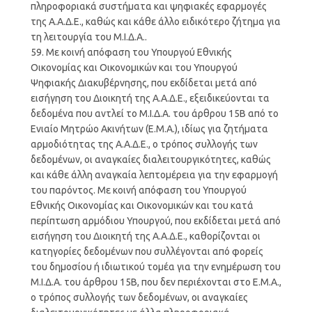
πληροφοριακά συστήματα και ψηφιακές εφαρμογές
της Α.Α.Δ.Ε., καθώς και κάθε άλλο ειδικότερο ζήτημα για
τη λειτουργία του Μ.Ι.Δ.Α..
59. Με κοινή απόφαση του Υπουργού Εθνικής
Οικονομίας και Οικονομικών και του Υπουργού
Ψηφιακής Διακυβέρνησης, που εκδίδεται μετά από
εισήγηση του Διοικητή της Α.Α.Δ.Ε., εξειδικεύονται τα
δεδομένα που αντλεί το Μ.Ι.Δ.Α. του άρθρου 15Β από το
Ενιαίο Μητρώο Ακινήτων (Ε.Μ.Α.), ιδίως για ζητήματα
αρμοδιότητας της Α.Α.Δ.Ε., ο τρόπος συλλογής των
δεδομένων, οι αναγκαίες διαλειτουργικότητες, καθώς
και κάθε άλλη αναγκαία λεπτομέρεια για την εφαρμογή
του παρόντος. Με κοινή απόφαση του Υπουργού
Εθνικής Οικονομίας και Οικονομικών και του κατά
περίπτωση αρμόδιου Υπουργού, που εκδίδεται μετά από
εισήγηση του Διοικητή της Α.Α.Δ.Ε., καθορίζονται οι
κατηγορίες δεδομένων που συλλέγονται από φορείς
του δημοσίου ή ιδιωτικού τομέα για την ενημέρωση του
Μ.Ι.Δ.Α. του άρθρου 15Β, που δεν περιέχονται στο Ε.Μ.Α.,
ο τρόπος συλλογής των δεδομένων, οι αναγκαίες