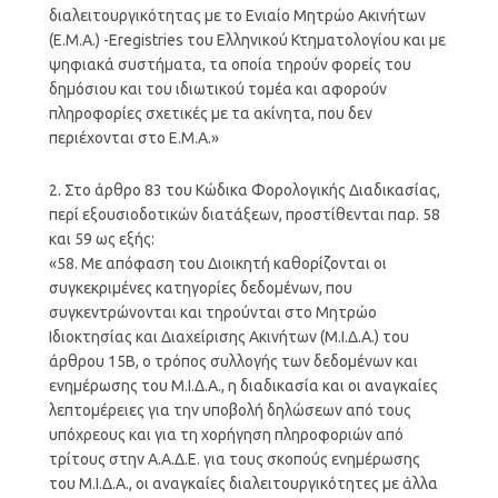
διαλειτουργικότητας με το Ενιαίο Μητρώο Ακινήτων
(Ε.Μ.Α.) -Εregistries του Ελληνικού Κτηματολογίου και με
ψηφιακά συστήματα, τα οποία τηρούν φορείς του
δημόσιου και του ιδιωτικού τομέα και αφορούν
πληροφορίες σχετικές με τα ακίνητα, που δεν
περιέχονται στο Ε.Μ.Α.»
2. Στο άρθρο 83 του Κώδικα Φορολογικής Διαδικασίας,
περί εξουσιοδοτικών διατάξεων, προστίθενται παρ. 58
και 59 ως εξής:
«58. Με απόφαση του Διοικητή καθορίζονται οι
συγκεκριμένες κατηγορίες δεδομένων, που
συγκεντρώνονται και τηρούνται στο Μητρώο
Ιδιοκτησίας και Διαχείρισης Ακινήτων (Μ.Ι.Δ.Α.) του
άρθρου 15Β, ο τρόπος συλλογής των δεδομένων και
ενημέρωσης του Μ.Ι.Δ.Α., η διαδικασία και οι αναγκαίες
λεπτομέρειες για την υποβολή δηλώσεων από τους
υπόχρεους και για τη χορήγηση πληροφοριών από
τρίτους στην Α.Α.Δ.Ε. για τους σκοπούς ενημέρωσης
του Μ.Ι.Δ.Α., οι αναγκαίες διαλειτουργικότητες με άλλα